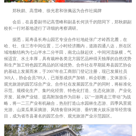
郑秋鹛、高雪峰、徐光君和张佩远为合作社揭牌
会后，在县委副书记高雪峰和副县长何洪千的陪同下，郑秋鹛副
校长一行对基地进行了详细的考察调研。
据悉，延寿县长寿山园艺专业合作社地处张广才岭西北麓，在
哈、牡、佳三市中间位置，三小时经济圈内，道路四通八达，所在区
域地貌结构为七山半水二分半田，南北山脉起伏，中间河流纵横，气
候适宜、水土丰厚，具有栽种各类北方园艺品种得天独厚的自然优势
和生产加工特色园艺商品的区域优势。合作社在早期延寿县园艺协会
的基础上发展而来，于2007年在工商部门登记注册，现已发展社员
369人，协会会员789人，已渐形成供产加销，科企职教，文体游乐，
观光旅游的园艺综合产业。合作社在发展园艺生产的同时，将标准化
示范、规模化生产、集约化经营、特色化打造、生态化旅游、产业化
开发、延伸产业链、提高附加值作为目标，以“一游两走三带动”为战
略，将一二三产业有机融合，热别打造山水园林生态游、四季风景观
光游、山菜瓜果采摘游、风情食宿休闲游、垂钓篝火娱乐游等经营项
目，成为省市县著名的园艺合作、观光旅游产业示范园区。