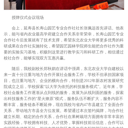
授牌仪式会议现场
会上，延寿县长寿山园艺专业合作社社长张佩远首先讲话。他表
示，能与省内农业最高学府建立合作关系非常荣幸，长寿山园艺专业
合作社今后发展就有了技术支撑，希望东北农业大学将更多优秀的科
研成果在合作社实施转化，希望园艺园林学院师生能把合作社作为重
要的实验实习基地，积极到这里进行教学实习和科研工作，相信通过
校社合作，能够实现双方互惠共赢。
随后，我校副校长郑秋鹛在讲话中强调，东北农业大学自建校以
来一直十分注重与地方合作开展社会服务工作，学校不但承担国家项
目，也注重与地方、企业的横向合作，特别是2012年新农村发展研究
院成立之后，学校探索“以大学为依托的科技服务模式”。近年来，学
校社会服务工作逐渐从点到线的服务，发展为从线到面的服务，探索
出科技服务工作的“星火燎原”模式，服务队伍不断扩大，服务内容不
断丰富，服务链条不断延伸，现在我校与省内47市县建立了全面合作
关系，带动地方市县全方位发展。希望通过本次签约揭牌，与合作社
建立长期、稳定的合作关系，合作社在果树栽培方面拥有非常丰富的
实践经验，学校拥有科技、人才优势，掌握科技前沿信息，合作可以