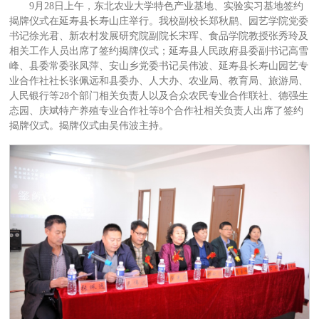
9月28日上午，东北农业大学特色产业基地、实验实习基地签约
揭牌仪式在延寿县长寿山庄举行。我校副校长郑秋鹛、园艺学院党委
书记徐光君、新农村发展研究院副院长宋珲、食品学院教授张秀玲及
相关工作人员出席了签约揭牌仪式；延寿县人民政府县委副书记高雪
峰、县委常委张凤萍、安山乡党委书记吴伟波、延寿县长寿山园艺专
业合作社社长张佩远和县委办、人大办、农业局、教育局、旅游局、
人民银行等28个部门相关负责人以及合众农民专业合作联社、德强生
态园、庆斌特产养殖专业合作社等8个合作社相关负责人出席了签约
揭牌仪式。揭牌仪式由吴伟波主持。