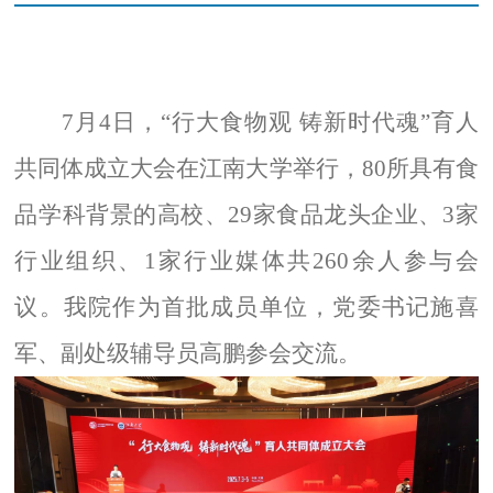
7
月
4
日，“行大食物观 铸新时代魂”育人
共同体成立大会在江南大学举行，
80
所具有食
品学科背景的高校、
29
家食品龙头企业、
3
家
行业组织、
1
家行业媒体共
260
余人参与会
议。我院作为首批成员单位，党委书记施喜
军、副处级辅导员高鹏参会交流。