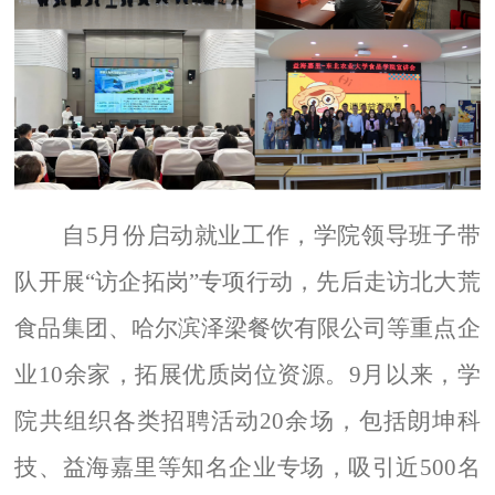
自
5
月份启动就业工作，学院领导班子带
队开展“访企拓岗”专项行动，先后走访北大荒
食品集团、哈尔滨泽梁餐饮有限公司等重点企
业
10
余家，拓展优质岗位资源。
9
月以来，学
院共组织各类招聘活动
20
余场，包括朗坤科
技、益海嘉里等知名企业专场，吸引近
500
名