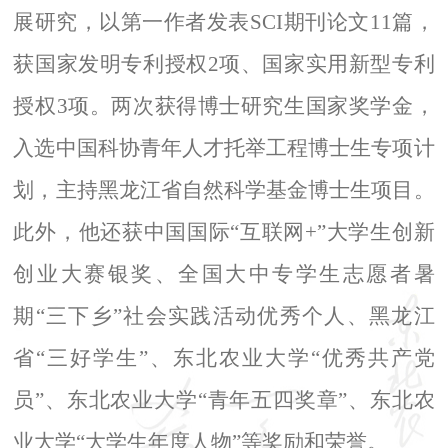
展研究，以第一作者发表
SCI
期刊论文
11
篇，
获国家发明专利授权
2
项、国家实用新型专利
授权
3
项。两次获得博士研究生国家奖学金，
入选中国科协青年人才托举工程博士生专项计
划，主持黑龙江省自然科学基金博士生项目。
此外，他还获中国国际
“
互联网
+”
大学生创新
创业大赛银奖、全国大中专学生志愿者暑
期
“
三下乡
”
社会实践活动优秀个人、黑龙江
省
“
三好学生
”
、东北农业大学
“
优秀共产党
员
”
、东北农业大学
“
青年五四奖章
”
、东北农
业大学
“
大学生年度人物
”
等奖励和荣誉。