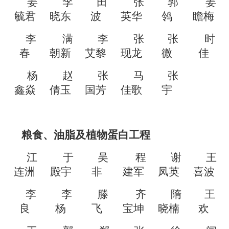
姜
李
田
张
郭
姜
毓君
晓东
波
英华
鸰
瞻梅
李
满
李
张
张
时
春
朝新
艾黎
现龙
微
佳
杨
赵
张
马
张
鑫焱
倩玉
国芳
佳歌
宇
粮食、油脂及植物蛋白工程
江
于
吴
程
谢
王
连洲
殿宇
非
建军
凤英
喜波
李
李
滕
齐
隋
王
良
杨
飞
宝坤
晓楠
欢