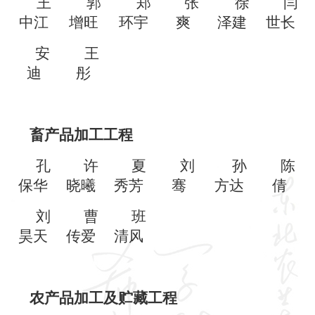
王
郭
郑
张
徐
闫
中江
增旺
环宇
爽
泽建
世长
安
王
迪
彤
畜产品加工工程
孔
许
夏
刘
孙
陈
保华
晓曦
秀芳
骞
方达
倩
刘
曹
班
昊天
传爱
清风
农产品加工及贮藏工程