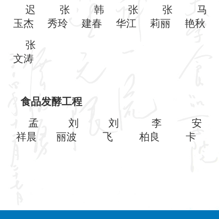
迟
张
韩
张
张
马
玉杰
秀玲
建春
华江
莉丽
艳秋
张
文涛
食品发酵工程
孟
刘
刘
李
安
祥晨
丽波
飞
柏良
卡