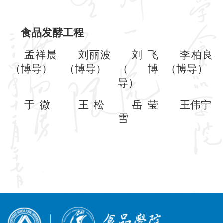
食品发酵工程
孟祥晨
刘丽波
刘
飞
李柏良
（博导）
（博导）
（博
（博导）
导）
于
微
王
松
岳莹
王伟宁
雪