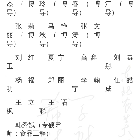
杰（博
玲（博
春（博
江（博
导）
导）
导）
导）
张莉
马艳
张文
丽（博
秋（博
涛（博
导）
导）
导）
刘红
夏 宁
高 鑫
刘垚
玉
彤
杨福
郑 丽
李翰
任皓
明
宇
威
王立
王语
枫
聪
韩秀娥（专硕导
师：食品工程）