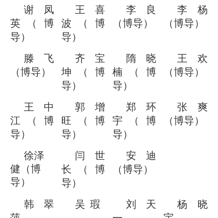
谢凤
王喜
李
良
李
杨
英（博
波（博
（博导）
（博导）
导）
导）
滕
飞
齐宝
隋晓
王
欢
（博导）
坤（博
楠（博
（博导）
导）
导）
王中
郭增
郑环
张爽
江（博
旺（博
宇（博
（博导）
导）
导）
导）
徐泽
闫世
安
迪
健（博
长（博
（博导）
导）
导）
韩翠
吴
瑕
刘天
杨晓