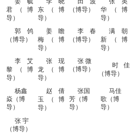
姜毓
李晓
田波
张英
君（博
东（博
（博导）
华（博
导）
导）
导）
郭鸰
姜瞻
李春
满朝
（博导）
梅（博
（博导）
新（博
导）
导）
李艾
张现
张 微
时 佳
（博导）
黎（博
龙（博
（博导）
导）
导）
杨鑫
赵倩
张国
马佳
焱（博
芳（博
歌（博
玉（博
导）
导）
导）
导）
张 宇
（博导）